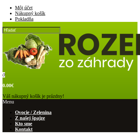
Môj účet
Nákupný košík
Pokladňa
0
0.00€
Váš nákupný košík je prázdny!
Menu
Ovocie / Zelenina
Z našej špajze
Kto sme
Kontakt