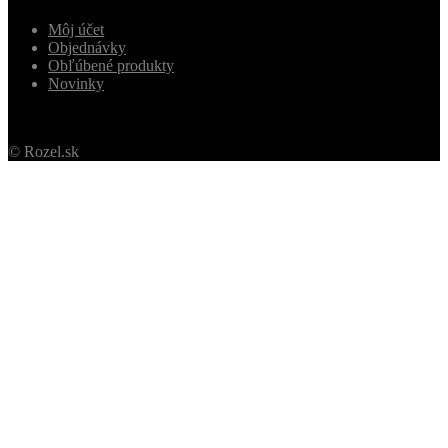
Môj účet
Objednávky
Obľúbené produkty
Novinky
© Rozel.sk