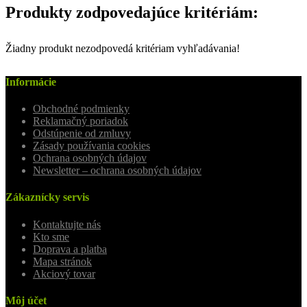
Produkty zodpovedajúce kritériám:
Žiadny produkt nezodpovedá kritériam vyhľadávania!
Informácie
Obchodné podmienky
Reklamačný poriadok
Odstúpenie od zmluvy
Zásady používania cookies
Ochrana osobných údajov
Newsletter – ochrana osobných údajov
Zákaznícky servis
Kontaktujte nás
Kto sme
Doprava a platba
Mapa stránok
Akciový tovar
Môj účet